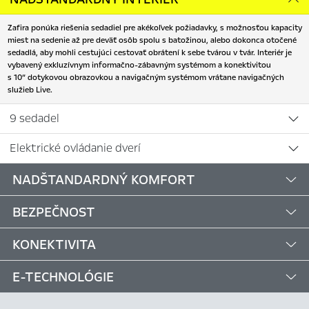
Zafira ponúka riešenia sedadiel pre akékoľvek požiadavky, s možnosťou kapacity
miest na sedenie až pre deväť osôb spolu s batožinou, alebo dokonca otočené
sedadlá, aby mohli cestujúci cestovať obrátení k sebe tvárou v tvár. Interiér je
vybavený exkluzívnym informačno-zábavným systémom a konektivitou
s 10“ dotykovou obrazovkou a navigačným systémom vrátane navigačných
služieb Live.
9 sedadel
Elektrické ovládanie dverí
NADŠTANDARDNÝ KOMFORT
BEZPEČNOST
KONEKTIVITA
E-TECHNOLÓGIE