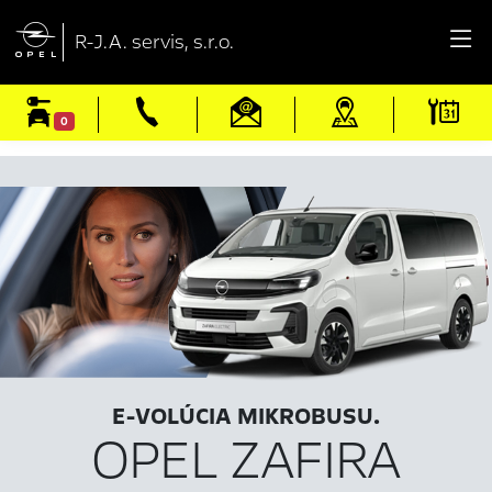

R-J.A. servis, s.r.o.
0
E-VOLÚCIA MIKROBUSU.
OPEL ZAFIRA