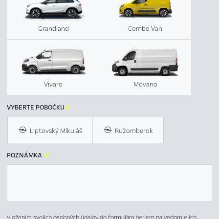
Grandland
Combo Van
Vivaro
Movano
VYBERTE POBOČKU

Liptovský Mikuláš
Ružomberok
POZNÁMKA

Vložením svojich osobných údajov do formulára beriem na vedomie ich