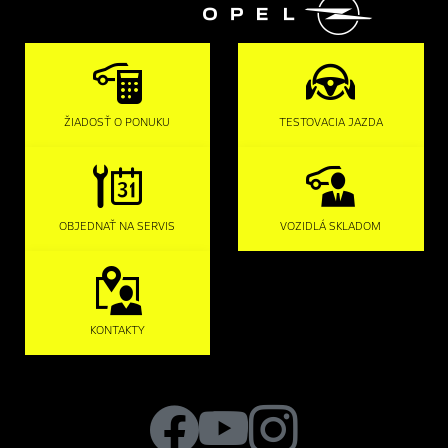

ŽIADOSŤ O PONUKU
TESTOVACIA JAZDA
OBJEDNAŤ NA SERVIS
VOZIDLÁ SKLADOM
KONTAKTY