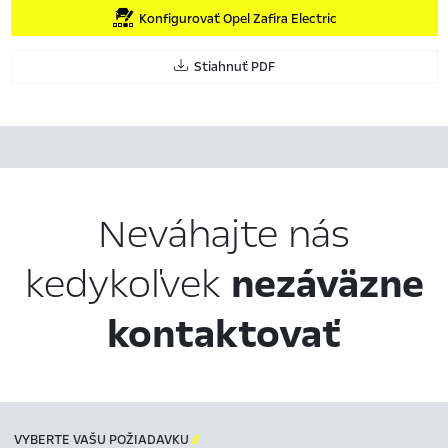
Konfigurovať Opel Zafira Electric
Stiahnuť PDF
Neváhajte nás
kedykoľvek
nezáväzne
kontaktovať
VYBERTE VAŠU POŽIADAVKU
