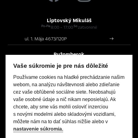
Liptovský Mikuláš
Po-Pia
So
8:00 – 17:00
zatvorené
ul. 1. Mája 4673/120P
Ružomberok
Po-Pia
So
8:00 – 17:00
zatvorené
Vaše súkromie je pre nás dôležité
Bystrická cesta 177/23
Používame cookies na hladké prechádzanie našim
webom, na analýzu návštevnosti alebo zdieľanie
cez vaše obľúbené sociálne siete. Neobsahujú
Modely Opel
vaše osobné údaje a nič nikam neposielajú. Ak
Titulná stránka
chcete, aby sme vás mohli osloviť inzerciou
s novými modelmi alebo skladovými vozidlami,
Skladové vozidlá
môžete nám na to dať súhlas nižšie alebo v
Servis & Príslušenstvo
nastavenie súkromia.
Kontakty