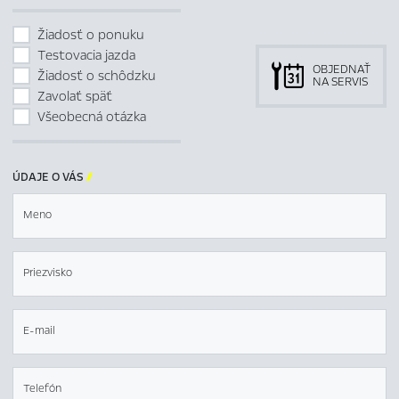
Žiadosť o ponuku
Testovacia jazda
OBJEDNAŤ
Žiadosť o schôdzku
NA SERVIS
Zavolať späť
Všeobecná otázka
ÚDAJE O VÁS

Meno
Priezvisko
E-mail
Telefón