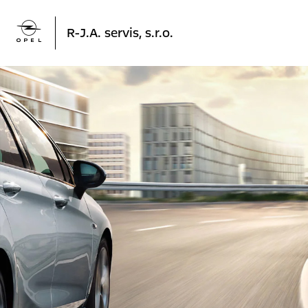

R-J.A. servis, s.r.o.