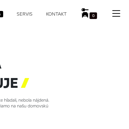
SERVIS
KONTAKT
6
0
A
UJE

e hľadali, nebola nájdená.
 priamo na našu domovskú