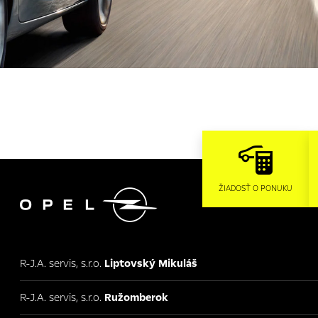

ŽIADOSŤ O PONUKU
R-J.A. servis, s.r.o.
Liptovský Mikuláš
R-J.A. servis, s.r.o.
Ružomberok