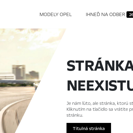
MODELY OPEL
IHNEĎ NA ODBER
2
STRÁNK
NEEXIST
Je nám ľúto, ale stránka, ktorú st
Kliknutím na tlačidlo sa vrátite
stránku.
Titulná stránka