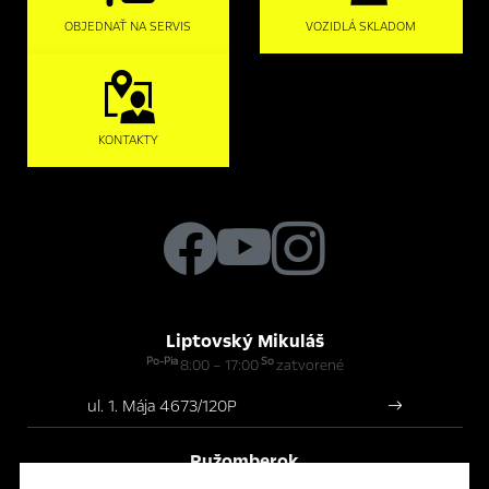
OBJEDNAŤ NA SERVIS
VOZIDLÁ SKLADOM
KONTAKTY
Liptovský Mikuláš
Po-Pia
So
8:00 – 17:00
zatvorené
ul. 1. Mája 4673/120P
Ružomberok
Po-Pia
So
8:00 – 17:00
zatvorené