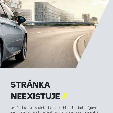
STRÁNKA
NEEXISTUJE

Je nám ľúto, ale stránka, ktorú ste hľadali, nebola nájdená.
Kliknutím na tlačidlo sa vrátite priamo na našu domovskú