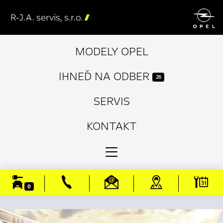

R-J.A. servis, s.r.o.

MODELY OPEL
IHNEĎ NA ODBER
26
SERVIS
KONTAKT
0