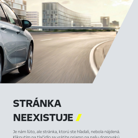
STRÁNKA
NEEXISTUJE

Je nám ľúto, ale stránka, ktorú ste hľadali, nebola nájdená.
Kliknutím na tlačidlo sa vrátite priamo na našu domovskú