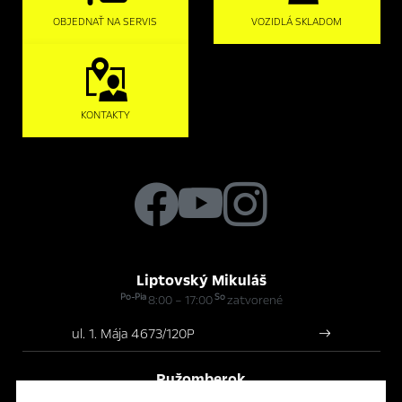
OBJEDNAŤ NA SERVIS
VOZIDLÁ SKLADOM
KONTAKTY
Liptovský Mikuláš
Po-Pia
So
8:00 – 17:00
zatvorené
ul. 1. Mája 4673/120P
Ružomberok
Po-Pia
So
8:00 – 17:00
zatvorené