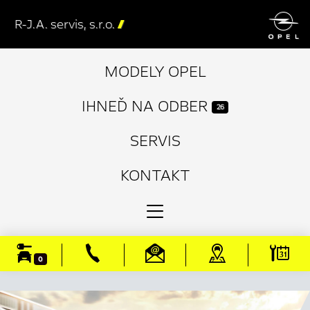

R-J.A. servis, s.r.o.

MODELY OPEL
IHNEĎ NA ODBER
26
SERVIS
KONTAKT
0