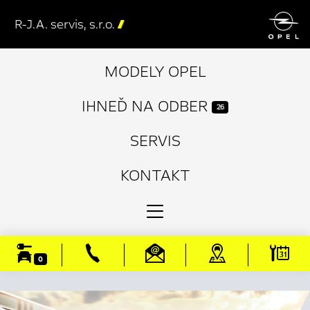

R-J.A. servis, s.r.o.

MODELY OPEL
IHNEĎ NA ODBER
26
SERVIS
KONTAKT
0