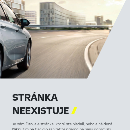
STRÁNKA
NEEXISTUJE

Je nám ľúto, ale stránka, ktorú ste hľadali, nebola nájdená.
Kliknutím na tlačidlo sa vrátite priamo na našu domovskú