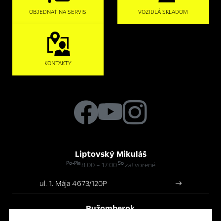
OBJEDNAŤ NA SERVIS
VOZIDLÁ SKLADOM
KONTAKTY
Liptovský Mikuláš
Po-Pia
So
8:00 – 17:00
zatvorené
ul. 1. Mája 4673/120P
Ružomberok
Po-Pia
So
8:00 – 17:00
zatvorené