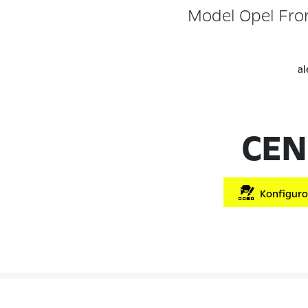
Model Opel Fro
al
CEN
Konfigurov