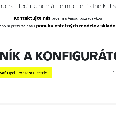
ntera Electric nemáme momentálne k disp
Kontaktujte nás
prosím s Vašou požiadavkou
ponuku ostatných modelov sklad
ebo si prezrite našu
NÍK A KONFIGURÁ
ať Opel Frontera Electric