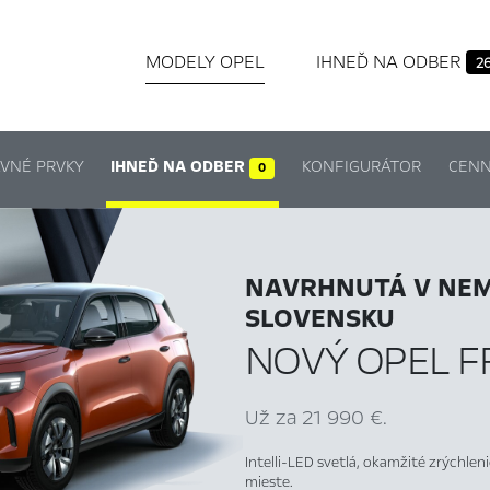
MODELY OPEL
IHNEĎ NA ODBER
2
VNÉ PRVKY
IHNEĎ NA ODBER
KONFIGURÁTOR
CENN
0
NAVRHNUTÁ V NEM
SLOVENSKU
NOVÝ OPEL 
Už za 21 990 €.
Intelli-LED svetlá, okamžité zrýchlen
mieste.