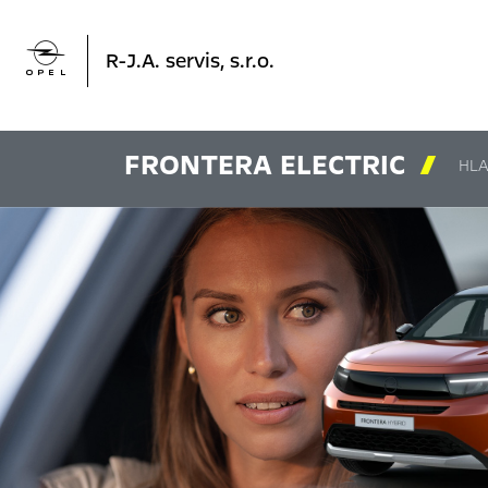

R-J.A. servis, s.r.o.
FRONTERA ELECTRIC

HLA