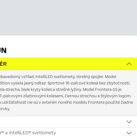
JN
IÉR
bavedomý vzhľad, IntelliLED svetlomety, strešný spojler. Model
ition vysiela jasný odkaz: športové 16-palcové kolesá bez zbytočností,
iela strecha, biele kryty kolies a strešné lyžiny. Model Frontera GS je
7-palcovými zliatinovými kolesami, čiernou strechou a štýlovým logom.
u udržateľnosť nie sú v exteriéri nového modelu Frontera použité žiadne
rvky.
r® a IntelliLED® svetlomety