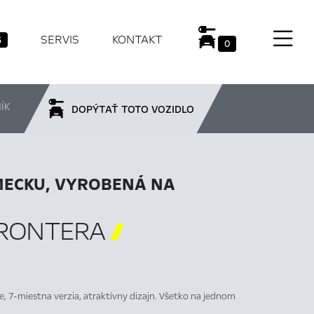
SERVIS
KONTAKT
6
0
ÍK
DOPÝTAŤ TOTO VOZIDLO
ECKU, VYROBENÁ NA
FRONTERA

ie, 7-miestna verzia, atraktívny dizajn. Všetko na jednom