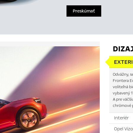
Preskúmať
DIZA
EXTER
Odvážny, se
Frontera Ed
voliteľná b
vybavený 1
A pre väčši
chrómové p
Interiér
Opel Vizo