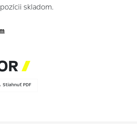
ozícii skladom.
om
TOR

Stiahnuť PDF