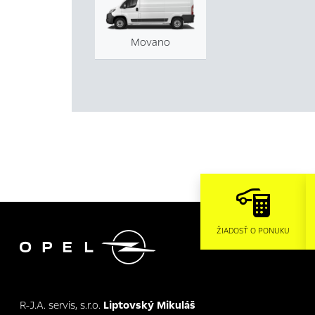
Movano

ŽIADOSŤ O PONUKU
R-J.A. servis, s.r.o.
Liptovský Mikuláš