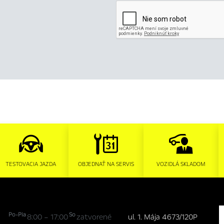
TESTOVACIA JAZDA
OBJEDNAŤ NA SERVIS
VOZIDLÁ SKLADOM
Po-Pia
So
8:00 – 17:00
zatvorené
ul. 1. Mája 4673/120P