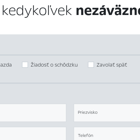
 kedykoľvek
nezáväzn
jazda
Žiadosť o schôdzku
Zavolať späť
Priezvisko
Telefón