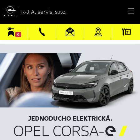

R-J.A. servis, s.r.o.
0
JEDNODUCHO ELEKTRICKÁ.
OPEL CORSA-
