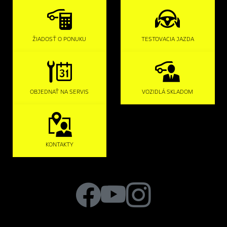
ŽIADOSŤ O PONUKU
TESTOVACIA JAZDA
OBJEDNAŤ NA SERVIS
VOZIDLÁ SKLADOM
KONTAKTY