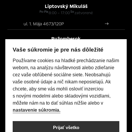
Liptovský Mikuláš
Po-Pia
So
8:00 – 17:00
zatvorené
ul. 1. Mája 4673/120P
Ružomberok
Po-Pia
So
8:00 – 17:00
zatvorené
Vaše súkromie je pre nás dôležité
Bystrická cesta 177/23
Používame cookies na hladké prechádzanie našim
webom, na analýzu návštevnosti alebo zdieľanie
cez vaše obľúbené sociálne siete. Neobsahujú
Modely Opel
vaše osobné údaje a nič nikam neposielajú. Ak
Titulná stránka
chcete, aby sme vás mohli osloviť inzerciou
s novými modelmi alebo skladovými vozidlami,
Skladové vozidlá
môžete nám na to dať súhlas nižšie alebo v
Servis & Príslušenstvo
nastavenie súkromia.
Kontakty
Nastavení cookies
Prijať všetko
Realizácia 2025
Comin.cz, s.r.o.
&
lead management GROWITO