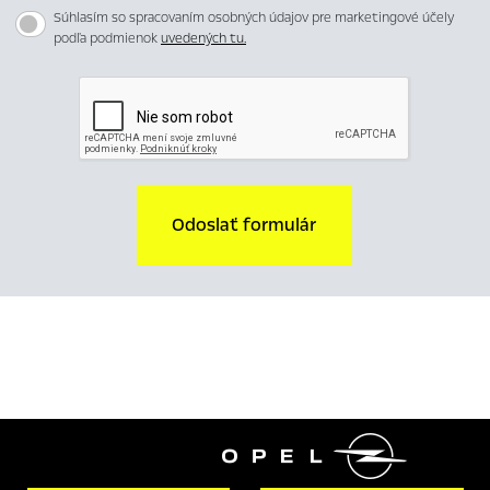
Súhlasím so spracovaním osobných údajov pre marketingové účely
podľa podmienok
uvedených tu.
Odoslať formulár
