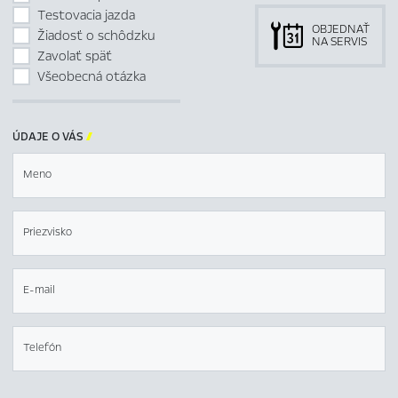
Testovacia jazda
OBJEDNAŤ
Žiadosť o schôdzku
NA SERVIS
Zavolať späť
Všeobecná otázka
ÚDAJE O VÁS

Meno
Priezvisko
E-mail
Telefón