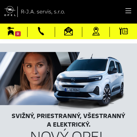

R-J.A. servis, s.r.o.
0
SVIŽNÝ, PRIESTRANNÝ, VŠESTRANNÝ
A ELEKTRICKÝ.
NOVÝ OPEL