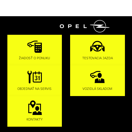

ŽIADOSŤ O PONUKU
TESTOVACIA JAZDA
OBJEDNAŤ NA SERVIS
VOZIDLÁ SKLADOM
KONTAKTY