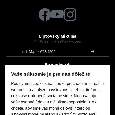
Liptovský Mikuláš
Po-Pia
So
8:00 – 17:00
zatvorené
ul. 1. Mája 4673/120P
Ružomberok
Po-Pia
So
8:00 – 17:00
zatvorené
Vaše súkromie je pre nás dôležité
Bystrická cesta 177/23
Používame cookies na hladké prechádzanie našim
webom, na analýzu návštevnosti alebo zdieľanie
cez vaše obľúbené sociálne siete. Neobsahujú
Modely Opel
vaše osobné údaje a nič nikam neposielajú. Ak
Titulná stránka
chcete, aby sme vás mohli osloviť inzerciou
s novými modelmi alebo skladovými vozidlami,