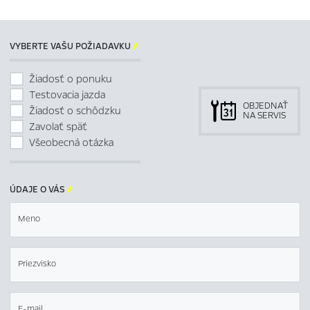
VYBERTE VAŠU POŽIADAVKU

Žiadosť o ponuku
Testovacia jazda
OBJEDNAŤ
Žiadosť o schôdzku
NA SERVIS
Zavolať späť
Všeobecná otázka
ÚDAJE O VÁS

Meno
Priezvisko
E-mail