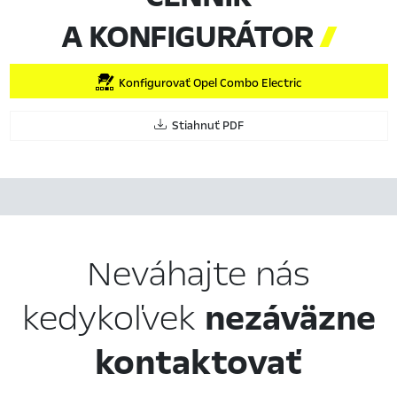
A KONFIGURÁTOR

Konfigurovať Opel Combo Electric
Stiahnuť PDF
Neváhajte nás
kedykoľvek
nezáväzne
kontaktovať