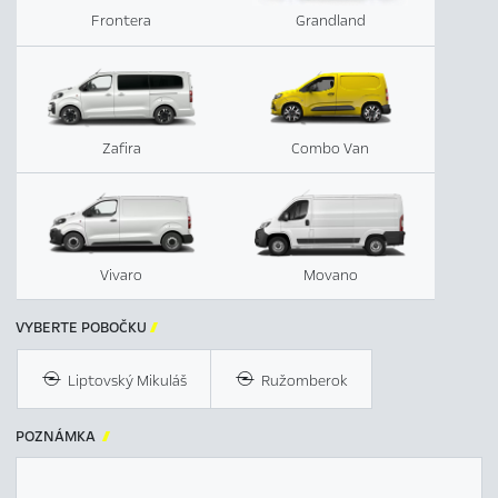
Frontera
Grandland
Zafira
Combo Van
Vivaro
Movano
VYBERTE POBOČKU

Liptovský Mikuláš
Ružomberok
POZNÁMKA
