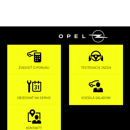

ŽIADOSŤ O PONUKU
TESTOVACIA JAZDA
OBJEDNAŤ NA SERVIS
VOZIDLÁ SKLADOM
KONTAKTY