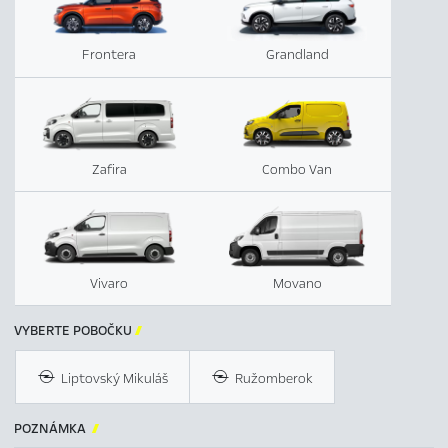
Frontera
Grandland
Zafira
Combo Van
Vivaro
Movano
VYBERTE POBOČKU

Liptovský Mikuláš
Ružomberok
POZNÁMKA
