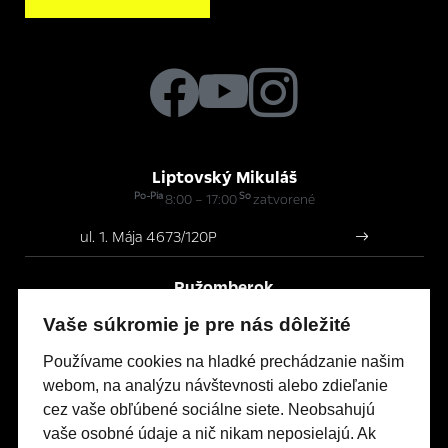
Liptovský Mikuláš
Po-Pia
So
8:00 – 17:00
zatvorené
ul. 1. Mája 4673/120P
Ružomberok
Po-Pia
So
8:00 – 17:00
zatvorené
Vaše súkromie je pre nás dôležité
Bystrická cesta 177/23
Používame cookies na hladké prechádzanie našim
webom, na analýzu návštevnosti alebo zdieľanie
cez vaše obľúbené sociálne siete. Neobsahujú
Modely Opel
vaše osobné údaje a nič nikam neposielajú. Ak