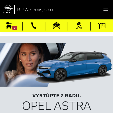

R-J.A. servis, s.r.o.
0
VYSTÚPTE Z RADU.
OPEL ASTRA