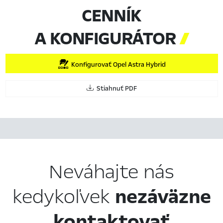
CENNÍK
A KONFIGURÁTOR

Konfigurovať Opel Astra Hybrid
Stiahnuť PDF
Neváhajte nás
kedykoľvek
nezáväzne
kontaktovať