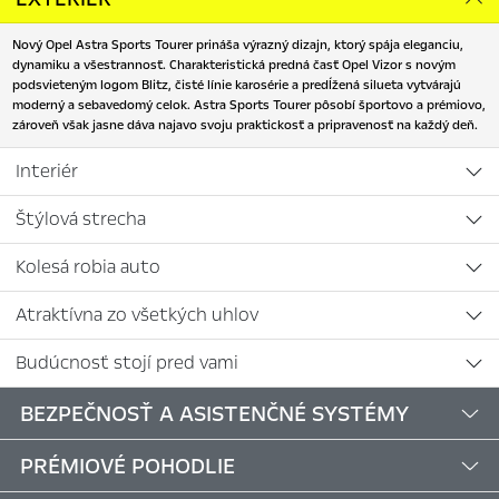
Nový Opel Astra Sports Tourer prináša výrazný dizajn, ktorý spája eleganciu,
dynamiku a všestrannosť. Charakteristická predná časť Opel Vizor s novým
podsvieteným logom Blitz, čisté línie karosérie a predĺžená silueta vytvárajú
moderný a sebavedomý celok. Astra Sports Tourer pôsobí športovo a prémiovo,
zároveň však jasne dáva najavo svoju praktickosť a pripravenosť na každý deň.
Interiér
Štýlová strecha
Kolesá robia auto
Atraktívna zo všetkých uhlov
Budúcnosť stojí pred vami
BEZPEČNOSŤ A ASISTENČNÉ SYSTÉMY
PRÉMIOVÉ POHODLIE