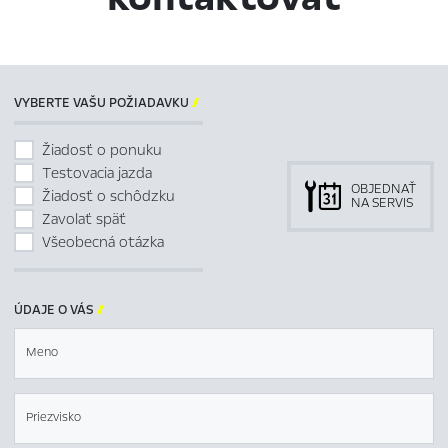
VYBERTE VAŠU POŽIADAVKU

Žiadosť o ponuku
Testovacia jazda
OBJEDNAŤ
Žiadosť o schôdzku
NA SERVIS
Zavolať späť
Všeobecná otázka
ÚDAJE O VÁS

Meno
Priezvisko