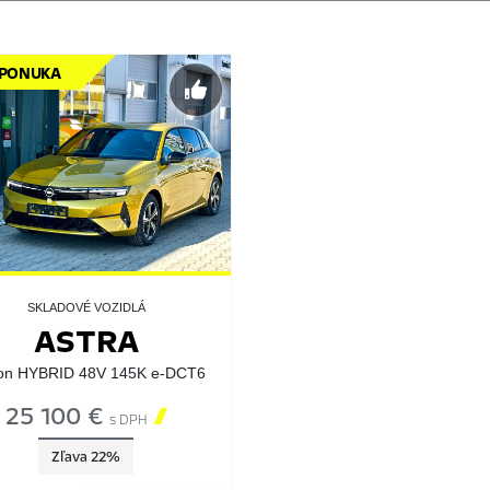
 PONUKA
SKLADOVÉ VOZIDLÁ
ASTRA
ion HYBRID 48V 145K e-DCT6
25 100 €

s DPH
Zľava 22%