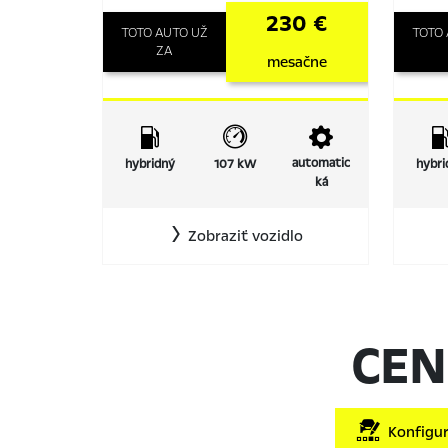
230 €
TOTO AUTO UŽ
TOTO
ZA
mesačne
automatic
hybridný
107 kW
hybri
ká
Zobraziť vozidlo
CEN
Konfigur