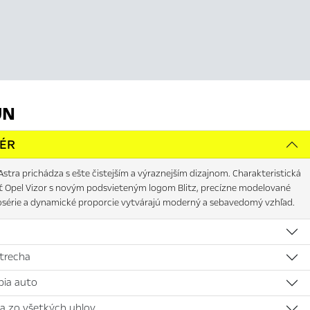
JN
IÉR
stra prichádza s ešte čistejším a výraznejším dizajnom. Charakteristická
ť Opel Vizor s novým podsvieteným logom Blitz, precízne modelované
osérie a dynamické proporcie vytvárajú moderný a sebavedomý vzhľad.
strecha
bia auto
na zo všetkých uhlov