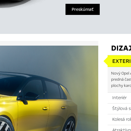
Preskúmať
DIZA
EXTER
Nový Opel A
predná čas
plochy kar
Interiér
Štýlová 
Kolesá ro
Atraktív