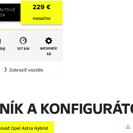
229 €
 AUTO UŽ
ZA
mesačne
automatic
dný
107 kW
ká
Zobraziť vozidlo
NÍK A KONFIGURÁ
S
ovať Opel Astra Hybrid