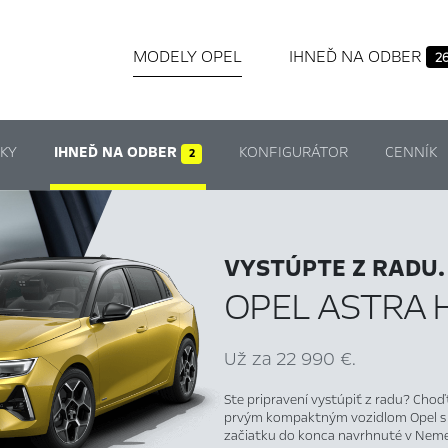
MODELY OPEL
IHNEĎ NA ODBER
2
KY
IHNEĎ NA ODBER
KONFIGURÁTOR
CENNÍK
2
VYSTÚPTE Z RADU.
OPEL ASTRA 
Už za 22 990 €.
Ste pripravení vystúpiť z radu? Choď
prvým kompaktným vozidlom Opel s p
začiatku do konca navrhnuté v Nem