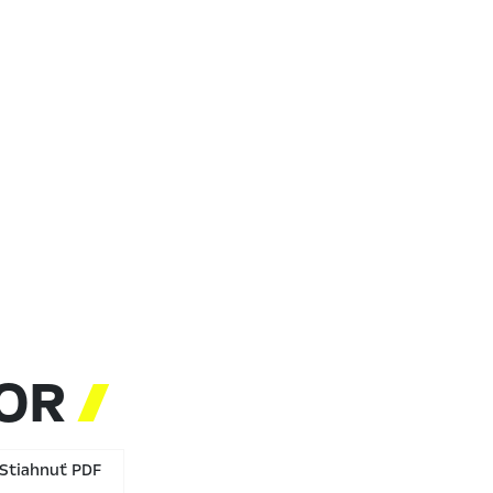
TOR

tiahnuť PDF