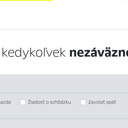
 kedykoľvek
nezáväzn
jazda
Žiadosť o schôdzku
Zavolať späť