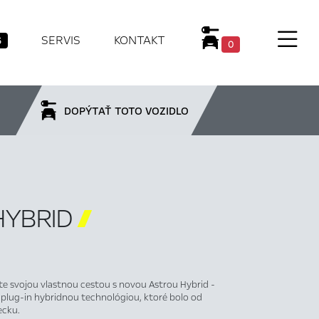
SERVIS
KONTAKT
6
0
DOPÝTAŤ TOTO VOZIDLO
HYBRID

te svojou vlastnou cestou s novou Astrou Hybrid -
lug-in hybridnou technológiou, ktoré bolo od
ecku.