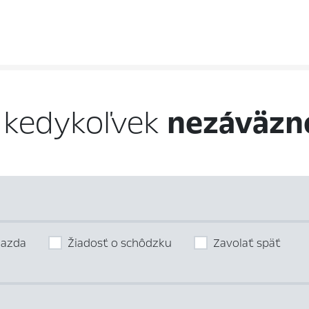
 kedykoľvek
nezáväzn
jazda
Žiadosť o schôdzku
Zavolať späť