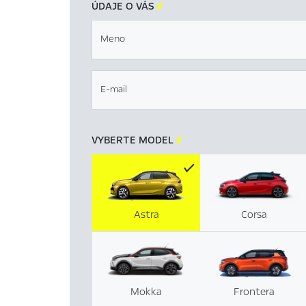
ÚDAJE O VÁS

Meno
E-mail
VYBERTE MODEL

Astra
Corsa
Mokka
Frontera