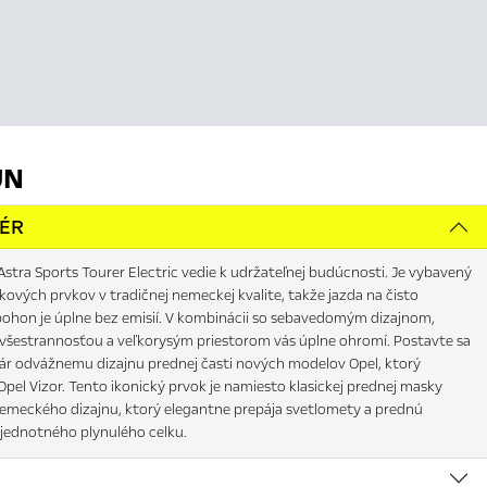
JN
IÉR
stra Sports Tourer Electric vedie k udržateľnej budúcnosti. Je vybavený
ových prvkov v tradičnej nemeckej kvalite, takže jazda na čisto
 pohon je úplne bez emisií. V kombinácii so sebavedomým dizajnom,
všestrannosťou a veľkorysým priestorom vás úplne ohromí. Postavte sa
vár odvážnemu dizajnu prednej časti nových modelov Opel, ktorý
el Vizor. Tento ikonický prvok je namiesto klasickej prednej masky
emeckého dizajnu, ktorý elegantne prepája svetlomety a prednú
jednotného plynulého celku.