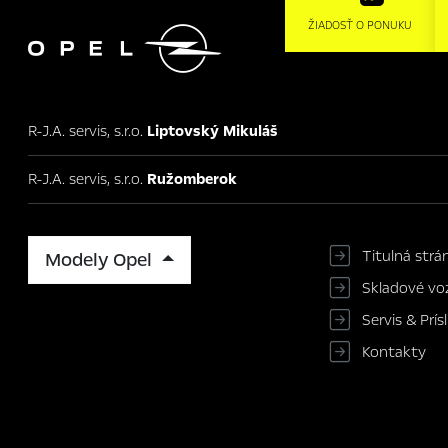

ŽIADOSŤ O PONUKU
R-J.A. servis, s.r.o.
Liptovský Mikuláš
R-J.A. servis, s.r.o.
Ružomberok
Titulná strá
Modely Opel
Skladové voz
Servis & Prí
Kontakty