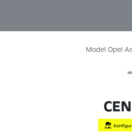
Model Opel As
al
CEN
Konfiguro