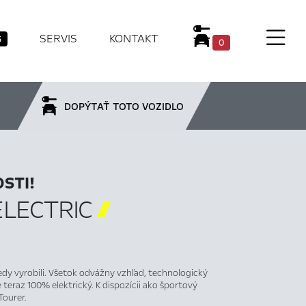
SERVIS
KONTAKT
6
0
DOPÝTAŤ TOTO VOZIDLO
STI!
ELECTRIC

 kedy vyrobili. Všetok odvážny vzhľad, technologický
 teraz 100% elektrický. K dispozícii ako športový
Tourer.