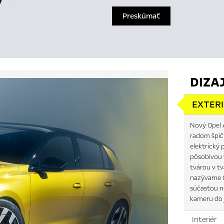
Preskúmať
DIZA
EXTER
Nový Opel A
radom špičk
elektrický
pôsobivou 
tvárou v t
nazývame Op
súčasťou n
kameru do 
Interiér