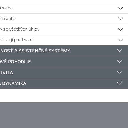
strecha
bia auto
ny zo všetkých uhlov
ť stojí pred vami
NOSŤ A ASISTENČNÉ SYSTÉMY
VÉ POHODLIE
IVITA
Á DYNAMIKA