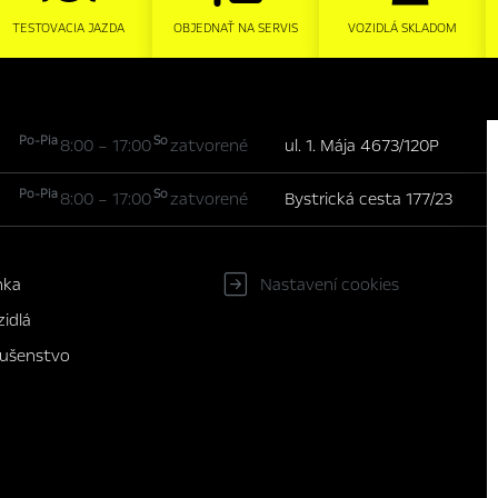
TESTOVACIA JAZDA
OBJEDNAŤ NA SERVIS
VOZIDLÁ SKLADOM
Po-Pia
So
8:00 – 17:00
zatvorené
ul. 1. Mája 4673/120P
Po-Pia
So
8:00 – 17:00
zatvorené
Bystrická cesta 177/23
nka
Nastavení cookies
idlá
slušenstvo