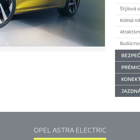
Štýlová 
Kolesá ro
Atraktív
Budúcnos
BEZPEČ
PRÉMIO
KONEKT
JAZDN
OPEL ASTRA ELECTRIC