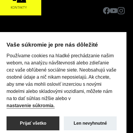
KONTAKTY
Vaše súkromie je pre nás dôležité
Používame cookies na hladké prechádzanie našim
webom, na analýzu návštevnosti alebo zdieľanie
cez vaše obľúbené sociálne siete. Neobsahujú vaše
Realizácia 2025
Comin.cz, s.r.o.
&
lead management GROWITO
osobné údaje a nič nikam neposielajú. Ak chcete,
aby sme vás mohli osloviť inzerciou s novými
modelmi alebo skladovými vozidlami, môžete nám
na to dať súhlas nižšie alebo v
nastavenie súkromia.
Prijať všetko
Len nevyhnutné