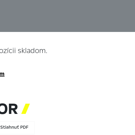
zícii skladom.
om
TOR

Stiahnuť PDF