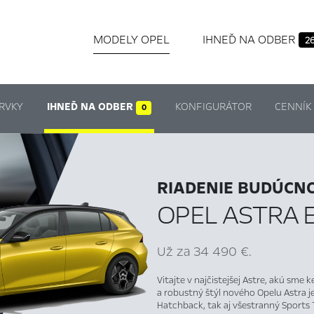
MODELY OPEL
IHNEĎ NA ODBER
2
RVKY
IHNEĎ NA ODBER
KONFIGURÁTOR
CENNÍK
0
RIADENIE BUDÚCNO
OPEL ASTRA 
Už za 34 490 €.
Vitajte v najčistejšej Astre, akú sme
a robustný štýl nového Opelu Astra je
Hatchback, tak aj všestranný Sports 