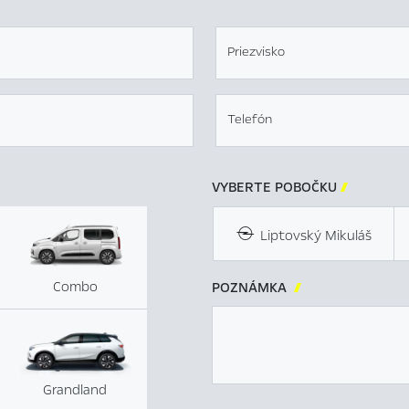
Priezvisko
Telefón
VYBERTE POBOČKU

Liptovský Mikuláš
Combo
POZNÁMKA

Grandland